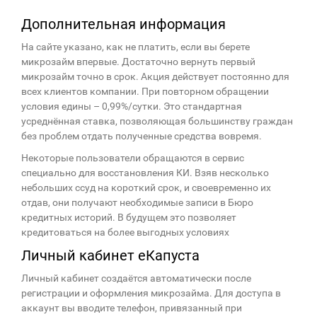
Процент ощутимо выше, чем при банковском
кредитовании, и выгода ощутима только на
Дополнительная информация
краткосрочных микрозаймах. Пароль, выдаваемый при
На сайте указано, как не платить, если вы берете
регистрации стоит заменить более надёжной
микрозайм впервые. Достаточно вернуть первый
комбинацией символов. Необходимо
микрозайм точно в срок. Акция действует постоянно для
фотографироваться и присылать фото документов,
всех клиентов компании. При повторном обращении
которые останутся на серверах МФО.
условия едины – 0,99%/сутки. Это стандартная
Некоторые заёмщики жалуются, что при просрочке
усреднённая ставка, позволяющая большинству граждан
сотрудники eKapusta обзванивают номера
без проблем отдать полученные средства вовремя.
родственников, иных лиц, которые не знали о наличии
Некоторые пользователи обращаются в сервис
долга. Этот пункт актуален для любой микрофинансовой
специально для восстановления КИ. Взяв несколько
организации.
небольших ссуд на короткий срок, и своевременно их
Если вы хотели бы погашать долг частями, такой опции
отдав, они получают необходимые записи в Бюро
на сайте не предусмотрено. Ссуда возвращается только
кредитных историй. В будущем это позволяет
полностью в сроки, установленные заключенным
кредитоваться на более выгодных условиях
договором.
Личный кабинет еКапуста
Личный кабинет создаётся автоматически после
регистрации и оформления микрозайма. Для доступа в
аккаунт вы вводите телефон, привязанный при